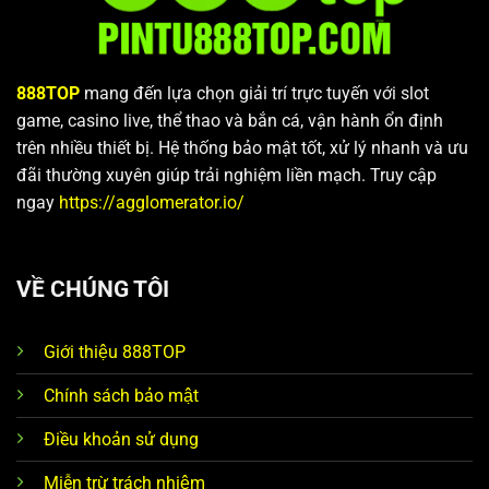
888TOP
mang đến lựa chọn giải trí trực tuyến với slot
game, casino live, thể thao và bắn cá, vận hành ổn định
trên nhiều thiết bị. Hệ thống bảo mật tốt, xử lý nhanh và ưu
đãi thường xuyên giúp trải nghiệm liền mạch. Truy cập
ngay
https://agglomerator.io/
VỀ CHÚNG TÔI
Giới thiệu 888TOP
Chính sách bảo mật
Điều khoản sử dụng
Miễn trừ trách nhiệm