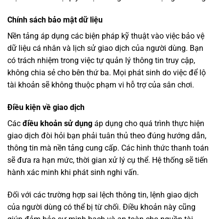
Chính sách bảo mật dữ liệu
Nền tảng áp dụng các biện pháp kỹ thuật vào việc bảo vệ
dữ liệu cá nhân và lịch sử giao dịch của người dùng. Bạn
có trách nhiệm trong việc tự quản lý thông tin truy cập,
không chia sẻ cho bên thứ ba. Mọi phát sinh do việc để lộ
tài khoản sẽ không thuộc phạm vi hỗ trợ của sân chơi.
Điều kiện về giao dịch
Các
điều khoản sử dụng
áp dụng cho quá trình thực hiện
giao dịch đòi hỏi bạn phải tuân thủ theo đúng hướng dẫn,
thông tin mà nền tảng cung cấp. Các hình thức thanh toán
sẽ đưa ra hạn mức, thời gian xử lý cụ thể. Hệ thống sẽ tiến
hành xác minh khi phát sinh nghi vấn.
Đối với các trường hợp sai lệch thông tin, lệnh giao dịch
của người dùng có thể bị từ chối. Điều khoản này cũng