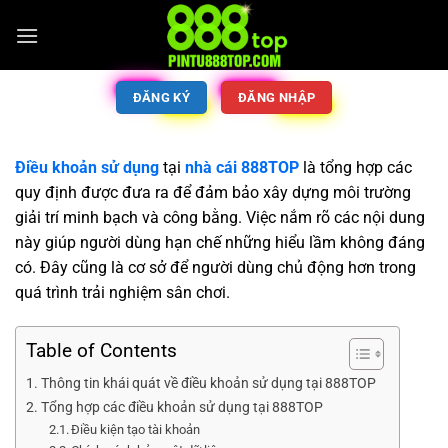
ĐĂNG KÝ
ĐĂNG NHẬP
Điều khoản sử dụng
tại
nhà cái
888TOP
là tổng hợp các
quy định được đưa ra để đảm bảo xây dựng môi trường
giải trí minh bạch và công bằng. Việc nắm rõ các nội dung
này giúp người dùng hạn chế những hiểu lầm không đáng
có. Đây cũng là cơ sở để người dùng chủ động hơn trong
quá trình trải nghiệm sân chơi.
Table of Contents
Thông tin khái quát về điều khoản sử dụng tại 888TOP
Tổng hợp các điều khoản sử dụng tại 888TOP
Điều kiện tạo tài khoản