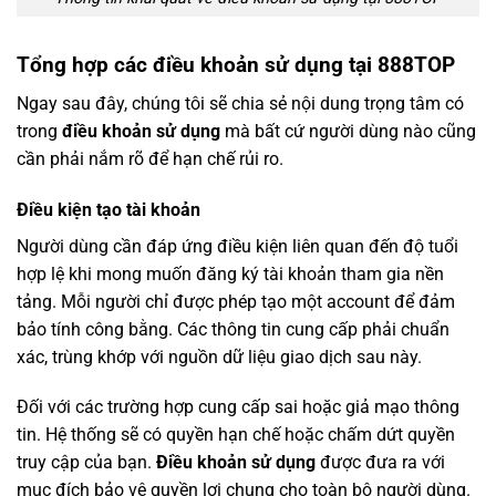
Tổng hợp các điều khoản sử dụng tại 888TOP
Ngay sau đây, chúng tôi sẽ chia sẻ nội dung trọng tâm có
trong
điều khoản sử dụng
mà bất cứ người dùng nào cũng
cần phải nắm rõ để hạn chế rủi ro.
Điều kiện tạo tài khoản
Người dùng cần đáp ứng điều kiện liên quan đến độ tuổi
hợp lệ khi mong muốn đăng ký tài khoản tham gia nền
tảng. Mỗi người chỉ được phép tạo một account để đảm
bảo tính công bằng. Các thông tin cung cấp phải chuẩn
xác, trùng khớp với nguồn dữ liệu giao dịch sau này.
Đối với các trường hợp cung cấp sai hoặc giả mạo thông
tin. Hệ thống sẽ có quyền hạn chế hoặc chấm dứt quyền
truy cập của bạn.
Điều khoản sử dụng
được đưa ra với
mục đích bảo vệ quyền lợi chung cho toàn bộ người dùng.