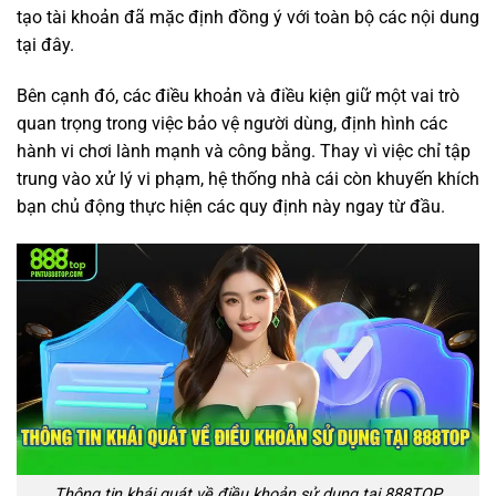
tạo tài khoản đã mặc định đồng ý với toàn bộ các nội dung
tại đây.
Bên cạnh đó, các điều khoản và điều kiện giữ một vai trò
quan trọng trong việc bảo vệ người dùng, định hình các
hành vi chơi lành mạnh và công bằng. Thay vì việc chỉ tập
trung vào xử lý vi phạm, hệ thống nhà cái còn khuyến khích
bạn chủ động thực hiện các quy định này ngay từ đầu.
Thông tin khái quát về điều khoản sử dụng tại 888TOP