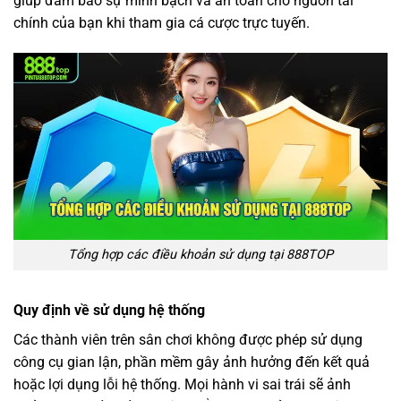
giúp đảm bảo sự minh bạch và an toàn cho nguồn tài
chính của bạn khi tham gia cá cược trực tuyến.
Tổng hợp các điều khoản sử dụng tại 888TOP
Quy định về sử dụng hệ thống
Các thành viên trên sân chơi không được phép sử dụng
công cụ gian lận, phần mềm gây ảnh hưởng đến kết quả
hoặc lợi dụng lỗi hệ thống. Mọi hành vi sai trái sẽ ảnh