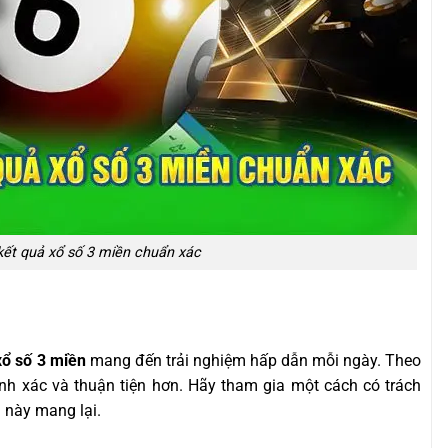
 kết quả xổ số 3 miền chuẩn xác
xổ số 3 miền
mang đến trải nghiệm hấp dẫn mỗi ngày. Theo
ính xác và thuận tiện hơn. Hãy tham gia một cách có trách
h này mang lại.