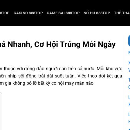
88TOP
CASINO 888TOP
GAME BÀI 888TOP
NỔ HŨ 888TOP
THỂ THA
uả Nhanh, Cơ Hội Trúng Mỗi Ngày
uen thuộc với đông đảo người dân trên cả nước. Mỗi khu vực
ên nhịp sôi động trải dài suốt tuần. Việc theo dõi kết quả
m gia không bỏ lỡ bất kỳ cơ hội may mắn nào.