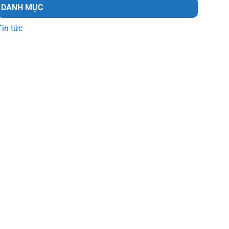
DANH MỤC
Tin tức