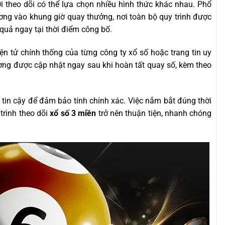
 theo dõi có thể lựa chọn nhiều hình thức khác nhau. Phổ
hương vào khung giờ quay thưởng, nơi toàn bộ quy trình được
quả ngay tại thời điểm công bố.
iện tử chính thống của từng công ty xổ số hoặc trang tin uy
ường được cập nhật ngay sau khi hoàn tất quay số, kèm theo
g tin cậy để đảm bảo tính chính xác. Việc nắm bắt đúng thời
trình theo dõi
xổ số 3 miền
trở nên thuận tiện, nhanh chóng