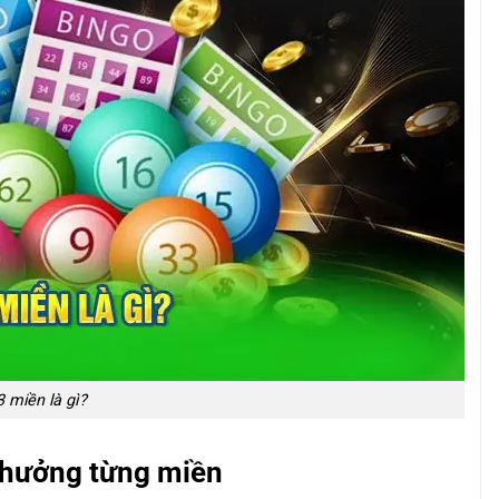
3 miền là gì?
 thưởng từng miền