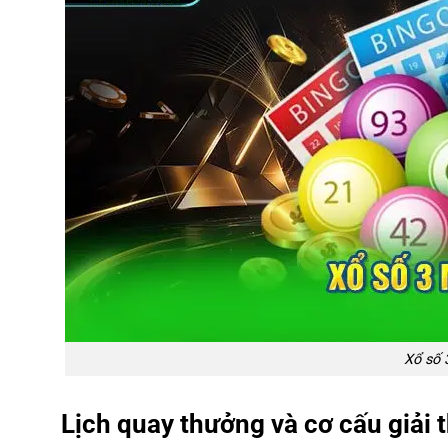
Xổ số 
Lịch quay thưởng và cơ cấu giải